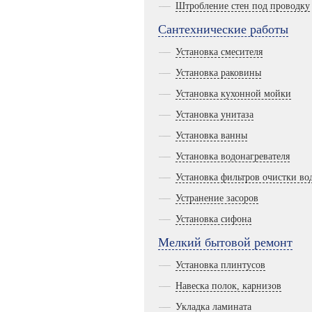
Штробление стен под проводку
Сантехнические работы
Установка смесителя
Установка раковины
Установка кухонной мойки
Установка унитаза
Установка ванны
Установка водонагревателя
Установка фильтров очистки во
Устранение засоров
Установка сифона
Мелкий бытовой ремонт
Установка плинтусов
Навеска полок, карнизов
Укладка ламината