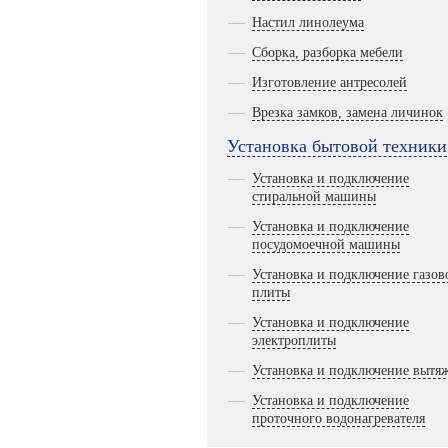
Настил линолеума
Сборка, разборка мебели
Изготовление антресолей
Врезка замков, замена личинок
Установка бытовой техники
Установка и подключение
стиральной машины
Установка и подключение
посудомоечной машины
Установка и подключение газов
плиты
Установка и подключение
электроплиты
Установка и подключение вытя
Установка и подключение
проточного водонагревателя