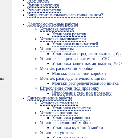
Муж на час
Вызов электрика
Ремонт смесителя
Когда стоит вызывать электрика на дом?
Электромонтажные работы
Установка розеток
Установка розеток
Установка выключателей
Установка выключателей
Установка люстры
Установка люстры, светильников, бра
Установка защитных автоматов, УЗО
Установка защитных автоматов, УЗО
Монтаж распаечной коробки
Монтаж распаечной коробки
ды
Монтаж распределительного щитка
Монтаж распределительного щитка
Штробление стен под проводку
Штробление стен под проводку
Сантехнические работы
Установка смесителя
Установка смесителя
Установка раковины
Установка раковины
Установка кухонной мойки
Установка кухонной мойки
Установка унитаза
Установка унитаза