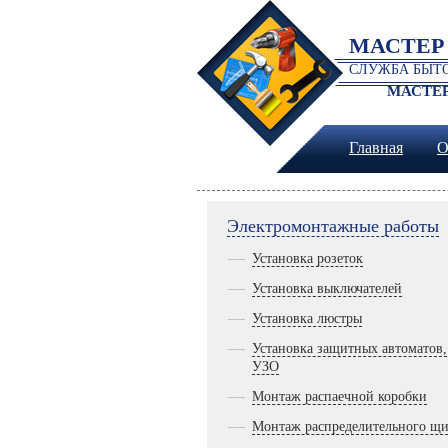
МАСТЕР
СЛУЖБА БЫТО
МАСТЕР
Главная
О
Электромонтажные работы
Установка розеток
Установка выключателей
Установка люстры
Установка защитных автоматов,
УЗО
Монтаж распаечной коробки
Монтаж распределительного щи