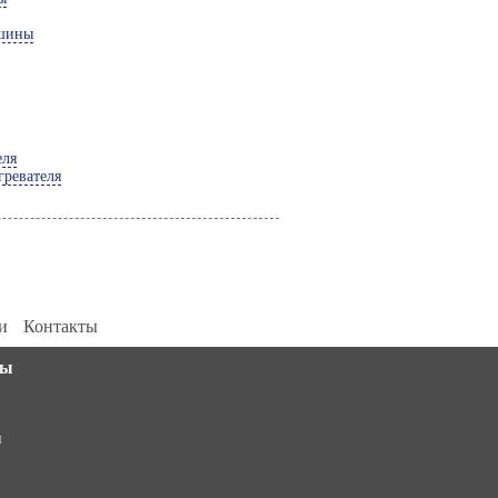
ашины
еля
гревателя
и
Контакты
||[]).push(arguments)}; m[i].l=1*new Date(); for (var j =
ты
0; j < document.scripts.length; j++) {if
(document.scripts[j].src === r) { return; }}
k=e.createElement(t),a=e.getElementsByTagName(t)
и
[0],k.async=1,k.src=r,a.parentNode.insertBefore(k,a)})
(window, document, "script",
"https://mc.yandex.ru/metrika/tag.js", "ym");