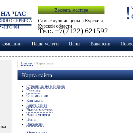
!
Вызвать мастера
 НА ЧАС
Самые лучшие цены в Курске и
ВОГО СЕРВИСА
Курской области
 -
ПРОФИ
Тел:. +7(7122) 621592
 компании
Наши услуги
Цены
Вакансии
Ново
Главная
» Карта сайта
Карта сайта
Страница не найдена
Главная
О компании
Контакты
Карта сайта
Вызов мастера
Наши услуги
Цены
Вакансии
тка