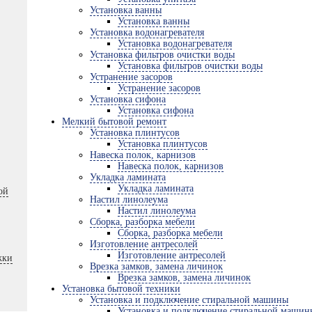
Установка ванны
Установка ванны
Установка водонагревателя
Установка водонагревателя
Установка фильтров очистки воды
Установка фильтров очистки воды
Устранение засоров
Устранение засоров
Установка сифона
Установка сифона
Мелкий бытовой ремонт
Установка плинтусов
Установка плинтусов
Навеска полок, карнизов
Навеска полок, карнизов
Укладка ламината
Укладка ламината
ой
Настил линолеума
Настил линолеума
Сборка, разборка мебели
Сборка, разборка мебели
Изготовление антресолей
Изготовление антресолей
жки
Врезка замков, замена личинок
Врезка замков, замена личинок
Установка бытовой техники
Установка и подключение стиральной машины
Установка и подключение стиральной машин