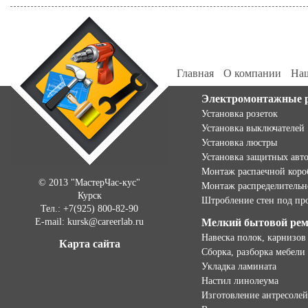
Главная
О компании
Наш
Электромонтажные 
Установка розеток
Установка выключателей
Установка люстры
Установка защитных авт
Монтаж распаечной коро
© 2013 "МастерЧас-кус"
Монтаж распределительн
Курск
Штробление стен под пр
Тел.: +7(925) 800-82-90
E-mail: kursk@careerlab.ru
Мелкий бытовой ре
Навеска полок, карнизов
Карта сайта
Сборка, разборка мебели
Укладка ламината
Настил линолеума
Изготовление антресолей