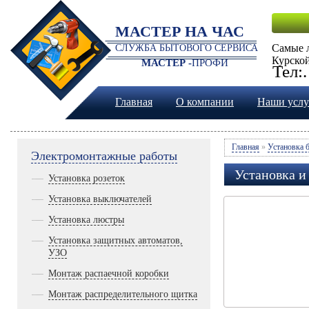
МАСТЕР НА ЧАС
Самые 
СЛУЖБА БЫТОВОГО СЕРВИСА
Курской
МАСТЕР -
ПРОФИ
Тел:
Главная
О компании
Наши услу
Главная
»
Установка 
Электромонтажные работы
Установка и
Установка розеток
Установка выключателей
Установка люстры
Установка защитных автоматов,
УЗО
Монтаж распаечной коробки
Монтаж распределительного щитка