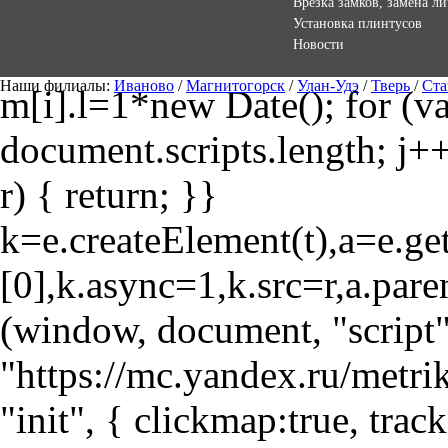
Врезка замков, замена л
Установка плинтусов
Новости
Наши филиалы:
Иваново
/
Магнитогорск
/
Улан-Удэ
/
Тверь
/
Ста
m[i].l=1*new Date(); for (var
document.scripts.length; j++
r) { return; }}
k=e.createElement(t),a=e.
[0],k.async=1,k.src=r,a.pare
(window, document, "script"
"https://mc.yandex.ru/metri
"init", { clickmap:true, trac