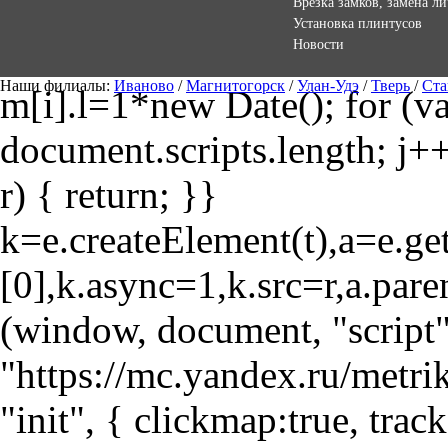
Врезка замков, замена л
Установка плинтусов
Новости
Наши филиалы:
Иваново
/
Магнитогорск
/
Улан-Удэ
/
Тверь
/
Ста
m[i].l=1*new Date(); for (var
document.scripts.length; j++
r) { return; }}
k=e.createElement(t),a=e.
[0],k.async=1,k.src=r,a.pare
(window, document, "script"
"https://mc.yandex.ru/metri
"init", { clickmap:true, trac