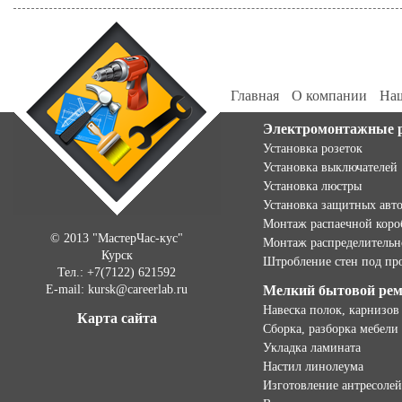
Главная
О компании
Наш
Электромонтажные 
Установка розеток
Установка выключателей
Установка люстры
Установка защитных авт
Монтаж распаечной коро
© 2013 "МастерЧас-кус"
Монтаж распределительн
Курск
Штробление стен под пр
Тел.: +7(7122) 621592
E-mail: kursk@careerlab.ru
Мелкий бытовой ре
Навеска полок, карнизов
Карта сайта
Сборка, разборка мебели
Укладка ламината
Настил линолеума
Изготовление антресолей