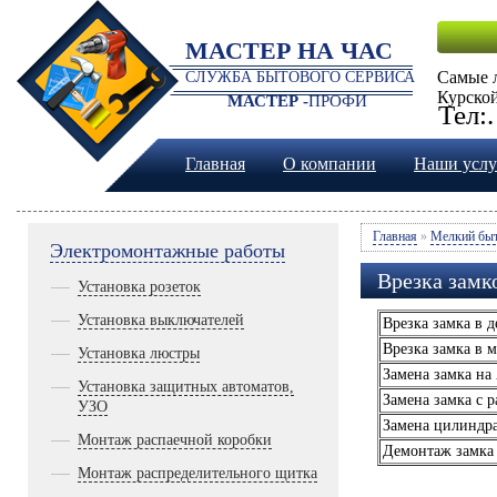
МАСТЕР НА ЧАС
Самые 
СЛУЖБА БЫТОВОГО СЕРВИСА
Курской
МАСТЕР -
ПРОФИ
Тел:
Главная
О компании
Наши услу
Главная
»
Мелкий быт
Электромонтажные работы
Врезка замк
Установка розеток
Установка выключателей
Врезка замка в 
Врезка замка в 
Установка люстры
Замена замка н
Установка защитных автоматов,
Замена замка с 
УЗО
Замена цилиндра
Монтаж распаечной коробки
Демонтаж замка
Монтаж распределительного щитка