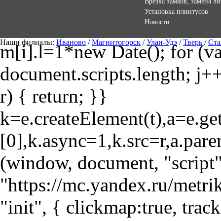
Врезка замков, замена л
Установка плинтусов
Новости
Наши филиалы:
Иваново
/
Магнитогорск
/
Улан-Удэ
/
Тверь
/
Ста
m[i].l=1*new Date(); for (var
document.scripts.length; j++
r) { return; }}
k=e.createElement(t),a=e.
[0],k.async=1,k.src=r,a.pare
(window, document, "script"
"https://mc.yandex.ru/metri
"init", { clickmap:true, trac