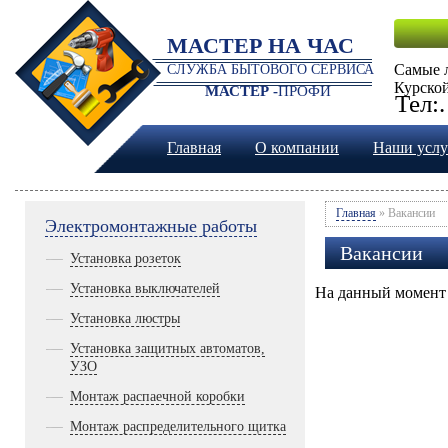
МАСТЕР НА ЧАС
Самые 
СЛУЖБА БЫТОВОГО СЕРВИСА
Курской
МАСТЕР -
ПРОФИ
Тел:
Главная
О компании
Наши услу
Главная
» Вакансии
Электромонтажные работы
Вакансии
Установка розеток
Установка выключателей
На данный момент н
Установка люстры
Установка защитных автоматов,
УЗО
Монтаж распаечной коробки
Монтаж распределительного щитка