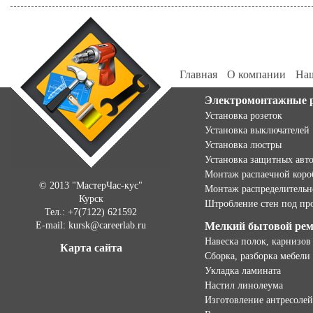
Главная
О компании
Наш
Электромонтажные 
Установка розеток
Установка выключателей
Установка люстры
Установка защитных авт
Монтаж распаечной коро
© 2013 "МастерЧас-кус"
Монтаж распределительн
Курск
Штробление стен под пр
Тел.: +7(7122) 621592
E-mail: kursk@careerlab.ru
Мелкий бытовой ре
Навеска полок, карнизов
Карта сайта
Сборка, разборка мебели
Укладка ламината
Настил линолеума
Изготовление антресолей