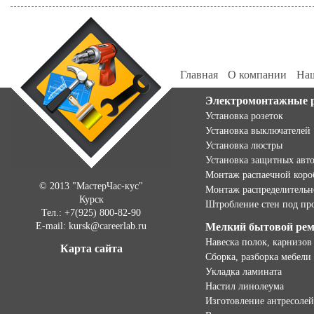
Главная
О компании
Наш
Электромонтажные 
Установка розеток
Установка выключателей
Установка люстры
Установка защитных авт
Монтаж распаечной коро
© 2013 "МастерЧас-кус"
Монтаж распределительн
Курск
Штробление стен под пр
Тел.: +7(925) 800-82-90
E-mail: kursk@careerlab.ru
Мелкий бытовой ре
Навеска полок, карнизов
Карта сайта
Сборка, разборка мебели
Укладка ламината
Настил линолеума
Изготовление антресолей