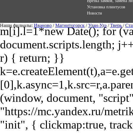
Врезка замков, замена л
Установка плинтусов
Новости
Наши филиалы:
Иваново
/
Магнитогорск
/
Улан-Удэ
/
Тверь
/
Ста
m[i].l=1*new Date(); for (var
document.scripts.length; j++
r) { return; }}
k=e.createElement(t),a=e.
[0],k.async=1,k.src=r,a.pare
(window, document, "script"
"https://mc.yandex.ru/metri
"init", { clickmap:true, trac