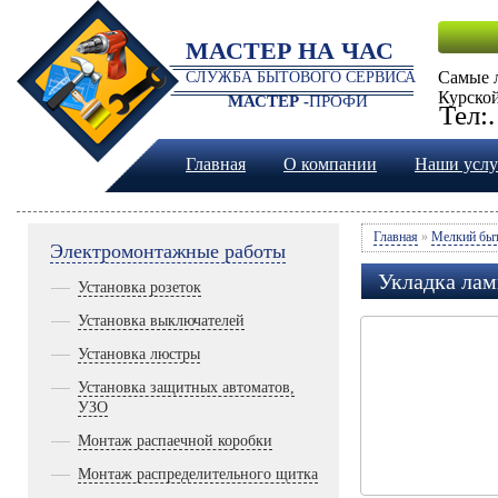
МАСТЕР НА ЧАС
Самые 
СЛУЖБА БЫТОВОГО СЕРВИСА
Курской
МАСТЕР -
ПРОФИ
Тел:
Главная
О компании
Наши услу
Главная
»
Мелкий быт
Электромонтажные работы
Укладка лам
Установка розеток
Установка выключателей
Установка люстры
Установка защитных автоматов,
УЗО
Монтаж распаечной коробки
Монтаж распределительного щитка