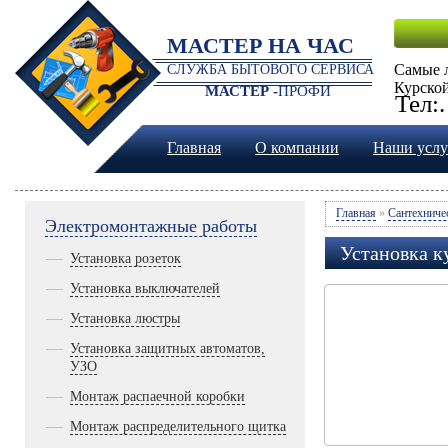
МАСТЕР НА ЧАС
Самые 
СЛУЖБА БЫТОВОГО СЕРВИСА
Курской
МАСТЕР -
ПРОФИ
Тел:
Главная
О компании
Наши услу
Главная
»
Сантехниче
Электромонтажные работы
Установка к
Установка розеток
Установка выключателей
Установка люстры
Установка защитных автоматов,
УЗО
Монтаж распаечной коробки
Монтаж распределительного щитка