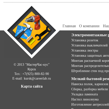
Главная
О компании
Наш
Электромонтажные 
Установка розеток
Установка выключателей
Установка люстры
Установка защитных авт
Монтаж распаечной коро
© 2013 "МастерЧас-кус"
Монтаж распределительн
Курск
Штробление стен под пр
Тел.: +7(925) 800-82-90
E-mail: kursk@careerlab.ru
Мелкий бытовой ре
Навеска полок, карнизов
Карта сайта
Сборка, разборка мебели
Укладка ламината
Настил линолеума
Изготовление антресолей