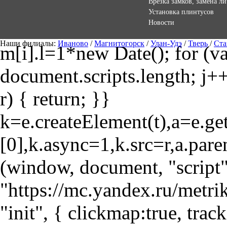
Врезка замков, замена л
Установка плинтусов
Новости
Наши филиалы:
Иваново
/
Магнитогорск
/
Улан-Удэ
/
Тверь
/
Ста
m[i].l=1*new Date(); for (var
document.scripts.length; j++
r) { return; }}
k=e.createElement(t),a=e.
[0],k.async=1,k.src=r,a.pare
(window, document, "script"
"https://mc.yandex.ru/metri
"init", { clickmap:true, trac