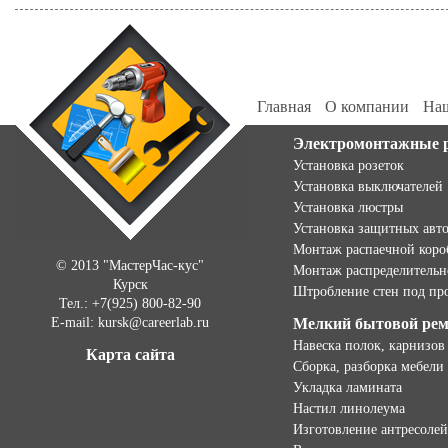
Главная
О компании
Наш
Электромонтажные 
Установка розеток
Установка выключателей
Установка люстры
Установка защитных авт
Монтаж распаечной коро
© 2013 "МастерЧас-кус"
Монтаж распределительн
Курск
Штробление стен под пр
Тел.: +7(925) 800-82-90
E-mail: kursk@careerlab.ru
Мелкий бытовой ре
Навеска полок, карнизов
Карта сайта
Сборка, разборка мебели
Укладка ламината
Настил линолеума
Изготовление антресолей