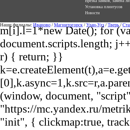
Врезка замков, замена л
Установка плинтусов
Новости
Наши филиалы:
Иваново
/
Магнитогорск
/
Улан-Удэ
/
Тверь
/
Ста
m[i].l=1*new Date(); for (var
document.scripts.length; j++
r) { return; }}
k=e.createElement(t),a=e.
[0],k.async=1,k.src=r,a.pare
(window, document, "script"
"https://mc.yandex.ru/metri
"init", { clickmap:true, trac