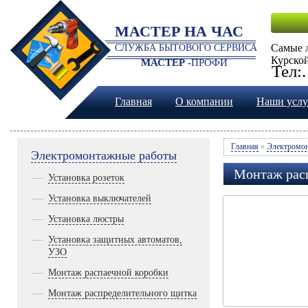
МАСТЕР НА ЧАС
Самые 
СЛУЖБА БЫТОВОГО СЕРВИСА
Курской
МАСТЕР -
ПРОФИ
Тел:
Главная
О компании
Наши услу
Главная
»
Электромон
Электромонтажные работы
Монтаж рас
Установка розеток
Установка выключателей
Установка люстры
Установка защитных автоматов,
УЗО
Монтаж распаечной коробки
Монтаж распределительного щитка